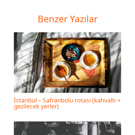
Benzer Yazılar
İstanbul – Safranbolu rotası (kahvaltı +
gezilecek yerler)