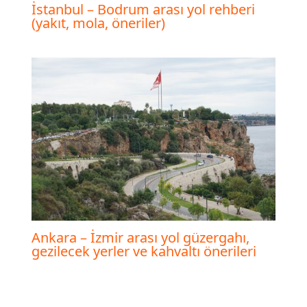
İstanbul – Bodrum arası yol rehberi
(yakıt, mola, öneriler)
Ankara – İzmir arası yol güzergahı,
gezilecek yerler ve kahvaltı önerileri