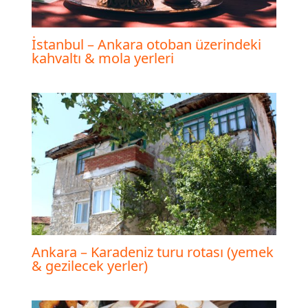
İstanbul – Ankara otoban üzerindeki
kahvaltı & mola yerleri
Ankara – Karadeniz turu rotası (yemek
& gezilecek yerler)