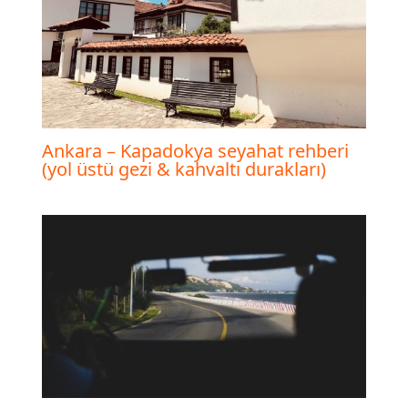
Ankara – Kapadokya seyahat rehberi
(yol üstü gezi & kahvaltı durakları)