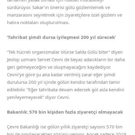
sürdürüyor. Sakar’ın önerisi gölü gözlemlemek ve
manzarasını seyretmek için ziyaretçilere özel gözlem ve
hatıra noktaları oluşturulması.
‘Tahribat şimdi dursa iyileşmesi 200 yıl sürecek’
“Tek hücreli organizmalar ölürse Salda Gölü biter” diyen
Jeoloji uzmanı Servet Cevni de beyaz adacıkların bir daha
geri gelmeyeceğini ve oluşmayacağını kaydediyor.
Cevni’ye göre şu ana kadar verilmiş zarar eğer şimdi
durulursa 200 yıl içinde gölün kendisi tarafından tamir
edilebilir. “Eğer tahribata devam edersek göl asla kendini
yenileyemeyecek” diyor Cevni.
Bakanlık: 570 bin kişiden fazla ziyaretçi olmayacak
Çevre Bakanlığı ise gölün yıllık ziyaretçi sayısını 570 bin
kişi ile sınırlayacakları sözünü veriyor. Ancak sadece 2019