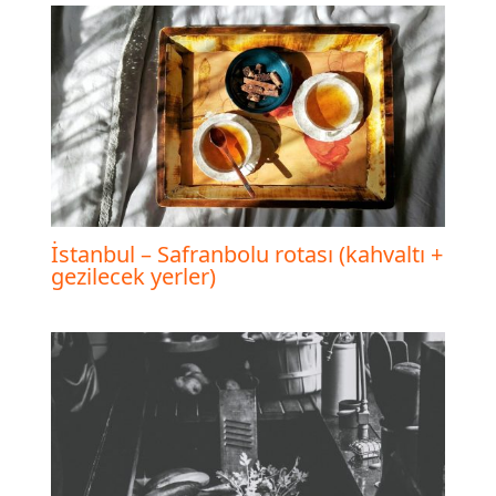
İstanbul – Safranbolu rotası (kahvaltı +
gezilecek yerler)