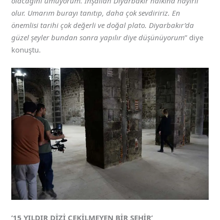
olacağını umuyorum. İnşallah Diyarbakır halkına hayırlı
olur. Umarım burayı tanıtıp, daha çok sevdiririz. En
önemlisi tarihi çok değerli ve doğal plato. Diyarbakır’da
güzel şeyler bundan sonra yapılır diye düşünüyorum
” diye
konuştu.
’15 YILDIR DİZİ ÇEKİLMEYEN BİR ŞEHİR’