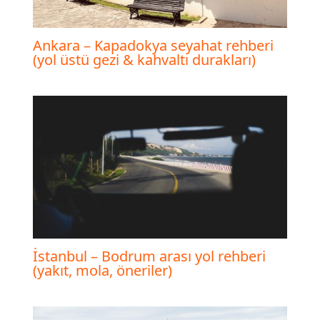
Ankara – Kapadokya seyahat rehberi
(yol üstü gezi & kahvaltı durakları)
İstanbul – Bodrum arası yol rehberi
(yakıt, mola, öneriler)