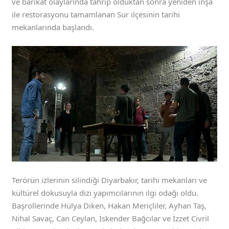
ve barikat olaylarında tahrip olduktan sonra yeniden inşa
ile restorasyonu tamamlanan Sur ilçesinin tarihi
mekanlarında başlandı.
Terörün izlerinin silindiği Diyarbakır, tarihi mekanları ve
kültürel dokusuyla dizi yapımcılarının ilgi odağı oldu.
Başrollerinde Hülya Diken, Hakan Meriçliler, Ayhan Taş,
Nihal Savaç, Can Ceylan, İskender Bağcılar ve İzzet Civril