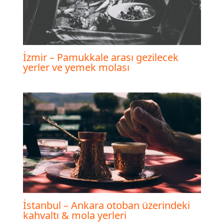
İzmir – Pamukkale arası gezilecek
yerler ve yemek molası
İstanbul – Ankara otoban üzerindeki
kahvaltı & mola yerleri