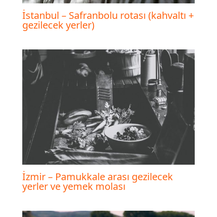
İstanbul – Safranbolu rotası (kahvaltı +
gezilecek yerler)
İzmir – Pamukkale arası gezilecek
yerler ve yemek molası