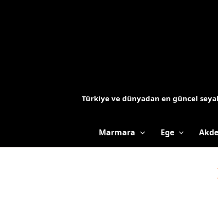
İçeriğe
atla
Türkiye ve dünyadan en güncel seyah
Marmara
Ege
Akde