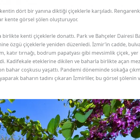
entin dört bir yanına diktiği çiçeklerle karşıladı. Rengaren
ar kente görsel şölen oluşturuyor.
birlikte kenti çiçeklerle donattı. Park ve Bahçeler Dairesi Baş
ine özgü çiçeklerle yeniden düzenledi. İzmir’in cadde, bulvar,
atır tırnağı, bodrum papatyası gibi mevsimlik çiçek, yer ört
endi. Kadifekale eteklerine dikilen ve baharla birlikte açan m
rdon bahar coşkusu yaşattı. Pandemi döneminde sokağa çık
yaparak baharın tadını çıkaran İzmirliler, bu görsel şölenin v