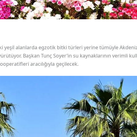
i yeşil alanlarda egzotik bitki türleri yerine tümüyle Akdeni
 yürütüyor. Başkan Tunç Soyer’in su kaynaklarının verimli ku
ooperatifleri aracılığıyla geçilecek.