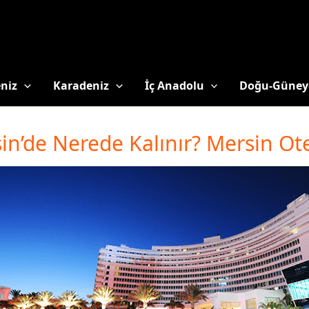
niz
Karadeniz
İç Anadolu
Doğu-Güney
in’de Nerede Kalınır? Mersin Otel