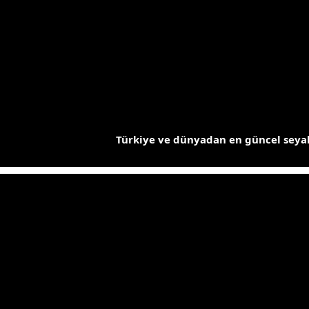
İçeriğe
atla
Türkiye ve dünyadan en güncel seyah