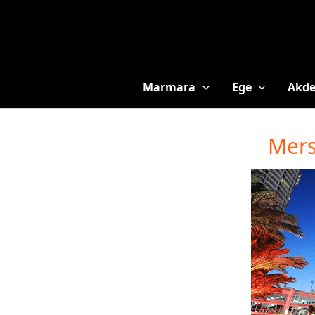
Marmara
Ege
Akde
Mers