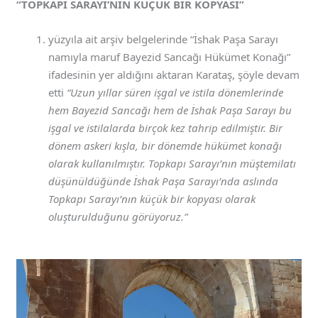
“TOPKAPI SARAYI’NIN KÜÇÜK BİR KOPYASI”
yüzyıla ait arşiv belgelerinde “İshak Paşa Sarayı
namıyla maruf Bayezid Sancağı Hükümet Konağı”
ifadesinin yer aldığını aktaran Karataş, şöyle devam
etti
“Uzun yıllar süren işgal ve istila dönemlerinde
hem Bayezid Sancağı hem de İshak Paşa Sarayı bu
işgal ve istilalarda birçok kez tahrip edilmiştir. Bir
dönem askeri kışla, bir dönemde hükümet konağı
olarak kullanılmıştır. Topkapı Sarayı’nın müştemilatı
düşünüldüğünde İshak Paşa Sarayı’nda aslında
Topkapı Sarayı’nın küçük bir kopyası olarak
oluşturulduğunu görüyoruz.”