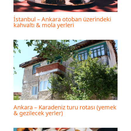
İstanbul – Ankara otoban üzerindeki
kahvaltı & mola yerleri
Ankara – Karadeniz turu rotası (yemek
& gezilecek yerler)