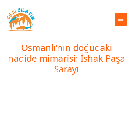
İçeriğe
atla
Osmanlı’nın doğudaki
nadide mimarisi: İshak Paşa
Sarayı