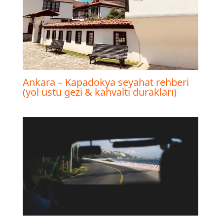
Ankara – Kapadokya seyahat rehberi
(yol üstü gezi & kahvaltı durakları)