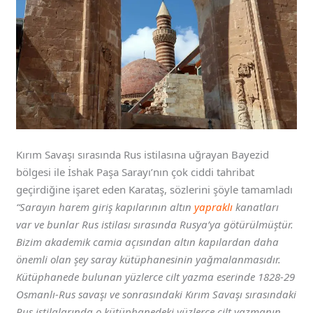
Kırım Savaşı sırasında Rus istilasına uğrayan Bayezid
bölgesi ile İshak Paşa Sarayı’nın çok ciddi tahribat
geçirdiğine işaret eden Karataş, sözlerini şöyle tamamladı
“Sarayın harem giriş kapılarının altın
yapraklı
kanatları
var ve bunlar Rus istilası sırasında Rusya’ya götürülmüştür.
Bizim akademik camia açısından altın kapılardan daha
önemli olan şey saray kütüphanesinin yağmalanmasıdır.
Kütüphanede bulunan yüzlerce cilt yazma eserinde 1828-29
Osmanlı-Rus savaşı ve sonrasındaki Kırım Savaşı sırasındaki
Rus istilalarında o kütüphanedeki yüzlerce cilt yazmanın