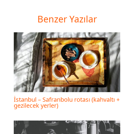
Benzer Yazılar
İstanbul – Safranbolu rotası (kahvaltı +
gezilecek yerler)