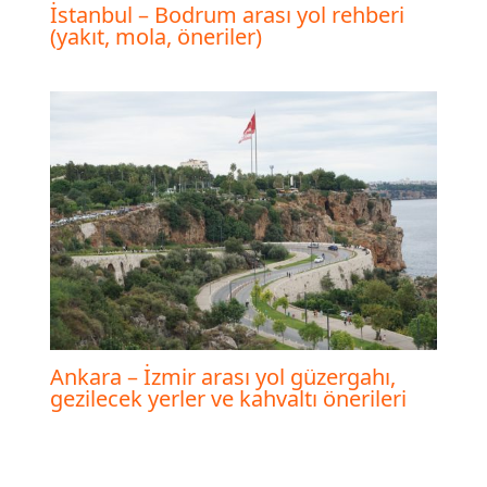
İstanbul – Bodrum arası yol rehberi
(yakıt, mola, öneriler)
Ankara – İzmir arası yol güzergahı,
gezilecek yerler ve kahvaltı önerileri