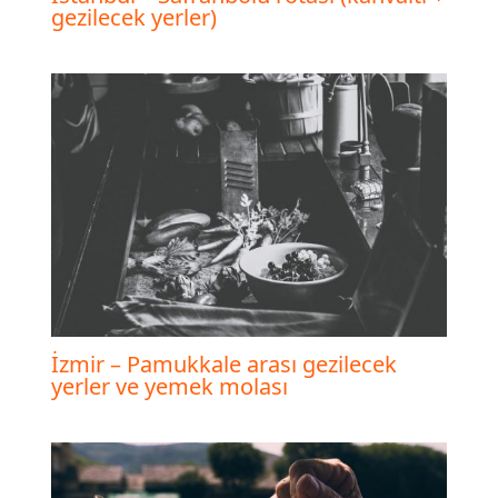
gezilecek yerler)
İzmir – Pamukkale arası gezilecek
yerler ve yemek molası