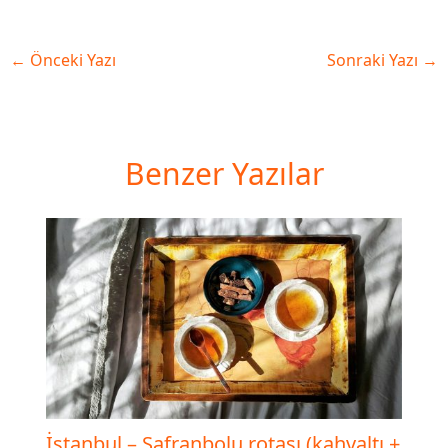
←
Önceki Yazı
Sonraki Yazı
→
Benzer Yazılar
İstanbul – Safranbolu rotası (kahvaltı +