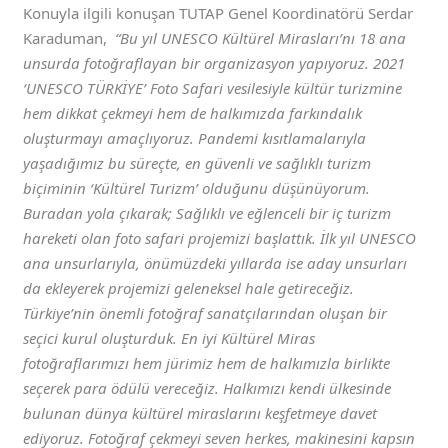
Konuyla ilgili konuşan TUTAP Genel Koordinatörü Serdar
Karaduman,
“Bu yıl UNESCO Kültürel Mirasları’nı 18 ana
unsurda fotoğraflayan bir organizasyon yapıyoruz. 2021
‘UNESCO TÜRKİYE’ Foto Safari vesilesiyle kültür turizmine
hem dikkat çekmeyi hem de halkımızda farkındalık
oluşturmayı amaçlıyoruz. Pandemi kısıtlamalarıyla
yaşadığımız bu süreçte, en güvenli ve sağlıklı turizm
biçiminin ‘Kültürel Turizm’ olduğunu düşünüyorum.
Buradan yola çıkarak; Sağlıklı ve eğlenceli bir iç turizm
hareketi olan foto safari projemizi başlattık. İlk yıl UNESCO
ana unsurlarıyla, önümüzdeki yıllarda ise aday unsurları
da ekleyerek projemizi geleneksel hale getireceğiz.
Türkiye’nin önemli fotoğraf sanatçılarından oluşan bir
seçici kurul oluşturduk. En iyi Kültürel Miras
fotoğraflarımızı hem jürimiz hem de halkımızla birlikte
seçerek para ödülü vereceğiz. Halkımızı kendi ülkesinde
bulunan dünya kültürel miraslarını keşfetmeye davet
ediyoruz. Fotoğraf çekmeyi seven herkes, makinesini kapsın