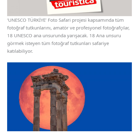
‘UNESCO TÜRKİYE’ Foto Safari projesi kapsamında tüm
fotoğraf tutkunlarını, amatör ve profesyonel fotoğrafçılar,
18 UNESCO ana unsurunda yarışacak. 18 Ana unsuru
görmek isteyen tüm fotoğraf tutkunları safariye
katılabiliyor.