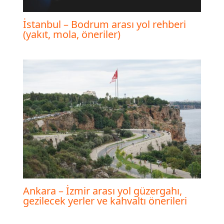
İstanbul – Bodrum arası yol rehberi
(yakıt, mola, öneriler)
Ankara – İzmir arası yol güzergahı,
gezilecek yerler ve kahvaltı önerileri