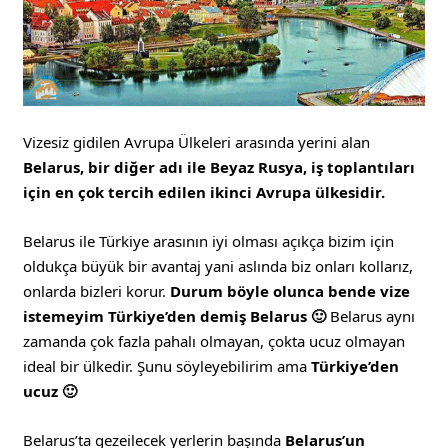
Vizesiz gidilen Avrupa Ülkeleri arasında yerini alan
Belarus, bir diğer adı ile Beyaz Rusya,
iş toplantıları
için en çok tercih edilen ikinci Avrupa ülkesidir.
Belarus ile Türkiye arasının iyi olması açıkça bizim için
oldukça büyük bir avantaj yani aslında biz onları kollarız,
onlarda bizleri korur.
Durum böyle olunca bende vize
istemeyim Türkiye’den demiş Belarus 🙂
Belarus aynı
zamanda çok fazla pahalı olmayan, çokta ucuz olmayan
ideal bir ülkedir. Şunu söyleyebilirim ama
Türkiye’den
ucuz 🙂
Belarus’ta gezeilecek yerlerin başında
Belarus’un