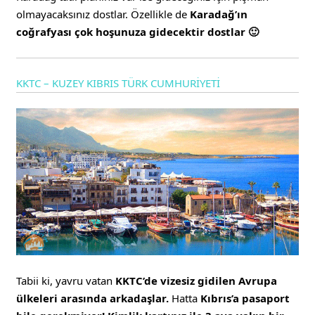
olmayacaksınız dostlar. Özellikle de
Karadağ’ın
coğrafyası çok hoşunuza gidecektir dostlar 🙂
KKTC – KUZEY KIBRIS TÜRK CUMHURİYETİ
Tabii ki, yavru vatan
KKTC’de vizesiz gidilen Avrupa
ülkeleri arasında arkadaşlar.
Hatta
Kıbrıs’a pasaport