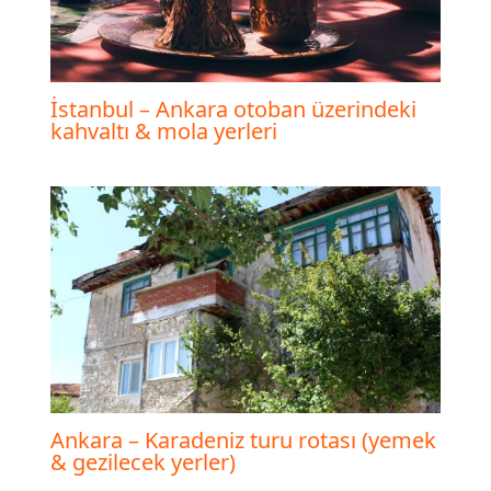
İstanbul – Ankara otoban üzerindeki
kahvaltı & mola yerleri
Ankara – Karadeniz turu rotası (yemek
& gezilecek yerler)