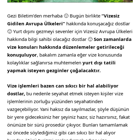
Gezi Biletim’den merhaba 🙂 Bugün birlikte
“Vizesiz
Gidilen Avrupa Ülkeleri”
hakkında konuşacağız dostlar
🙂 Yurt dışını gezmeyi sevenler için Vizesiz Avrupa Ülkeleri
hakkında bilgi sahibi olacağız dostlar 🙂
Son zamanlarda
vize konuları hakkında düzenlemeler getirileceği
konuşuluyor
, bakalım zamanla eğer vize konusunda
kolaylıklar sağlanırsa muhtemelen
yurt dışı tatili
yapmak isteyen gezginler çoğalacaktır.
Vize işlemleri bazen can sıkıcı bir hal alabiliyor
dostlar,
bu nedenle seyahat etmek isteyen kişiler vize
işlemlerinin zorluğu yüzünden seyahatinden
vazgeçebiliyor. Yani haksız da sayılmazlar, şöyle düşünün
bir yere gideceksiniz her şeyiniz hazır, siz hazırsınız, fakat
önünüze bir sürü prosedür çıkıyor. Bunları tamamlamak
az öncede söylediğimiz gibi can sıkıcı bir hal alıyor