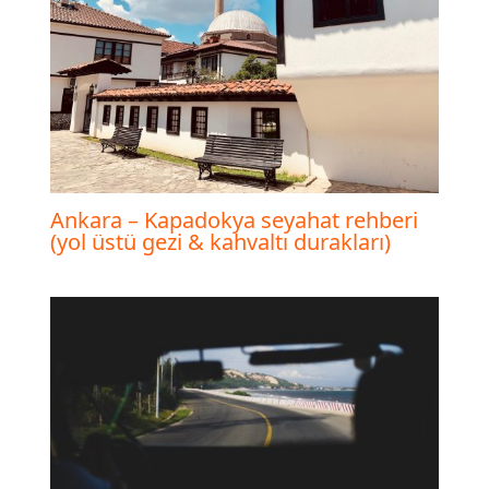
Ankara – Kapadokya seyahat rehberi
(yol üstü gezi & kahvaltı durakları)