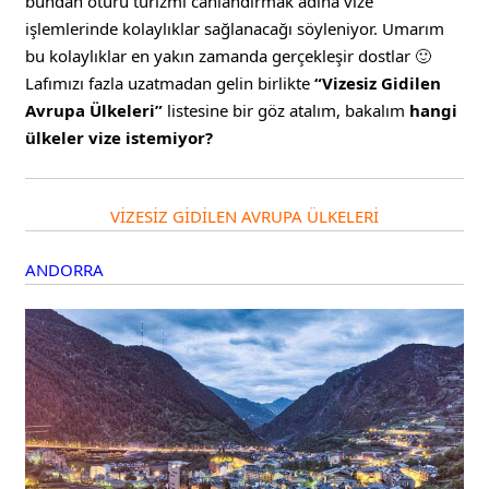
bundan ötürü turizmi canlandırmak adına vize
işlemlerinde kolaylıklar sağlanacağı söyleniyor. Umarım
bu kolaylıklar en yakın zamanda gerçekleşir dostlar 🙂
Lafımızı fazla uzatmadan gelin birlikte
“Vizesiz Gidilen
Avrupa Ülkeleri”
listesine bir göz atalım, bakalım
hangi
ülkeler vize istemiyor?
VİZESİZ GİDİLEN AVRUPA ÜLKELERİ
ANDORRA