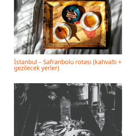
İstanbul – Safranbolu rotası (kahvaltı +
gezilecek yerler)