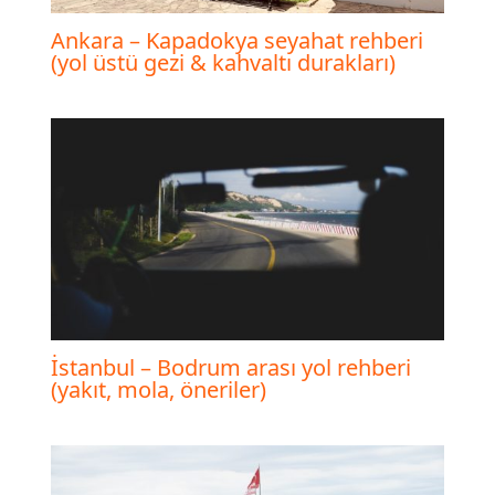
Ankara – Kapadokya seyahat rehberi
(yol üstü gezi & kahvaltı durakları)
İstanbul – Bodrum arası yol rehberi
(yakıt, mola, öneriler)