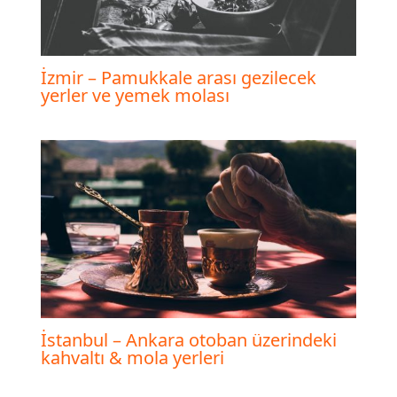
İzmir – Pamukkale arası gezilecek
yerler ve yemek molası
İstanbul – Ankara otoban üzerindeki
kahvaltı & mola yerleri