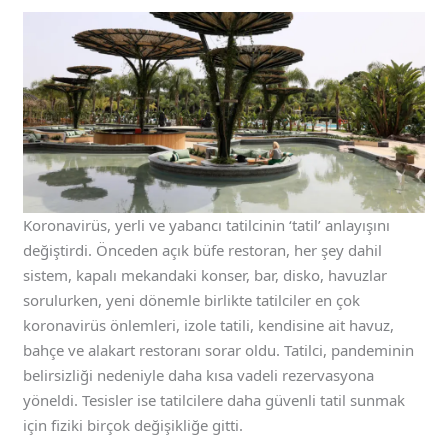
Koronavirüs, yerli ve yabancı tatilcinin ‘tatil’ anlayışını
değiştirdi. Önceden açık büfe restoran, her şey dahil
sistem, kapalı mekandaki konser, bar, disko, havuzlar
sorulurken, yeni dönemle birlikte tatilciler en çok
koronavirüs önlemleri, izole tatili, kendisine ait havuz,
bahçe ve alakart restoranı sorar oldu. Tatilci, pandeminin
belirsizliği nedeniyle daha kısa vadeli rezervasyona
yöneldi. Tesisler ise tatilcilere daha güvenli tatil sunmak
için fiziki birçok değişikliğe gitti.