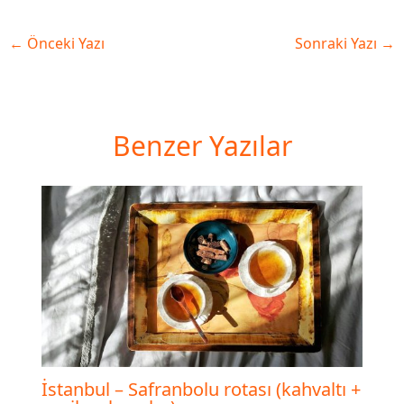
←
Önceki Yazı
Sonraki Yazı
→
Benzer Yazılar
İstanbul – Safranbolu rotası (kahvaltı +