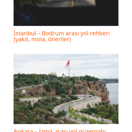
İstanbul – Bodrum arası yol rehberi
(yakıt, mola, öneriler)
Ankara – İzmir arası yol güzergahı,