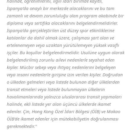
halinde, öğrenimlerini, ilgili idari birimde kayıtlı,
İspanya’da onaylı bir merkezde alacaklarını ve bu tam
zamanlı ve devam zorunluluğu olan program akabinde bir
diploma veya sertifika alacaklarını belgelendirmelidirler.
İspanya’da gerçekleştirilen üst düzey spor etkinliklerine
katılanlar da dahil olmak üzere, çalışması şart olan ve
ertelenemeyen veya uzaktan yürütülemeyen yüksek vasıflı
işçiler. Bu koşullar belgelendirmelidir. Usulüne uygun olarak
belgelendirilmiş zorunlu ailevi nedenlerle seyahat eden
kişiler. Mücbir sebep veya ihtiyaç nedenlerini belgeleyen
veya insani nedenlerle girişine izin verilen kişiler. Doğrudan
o ülkeden gelmeleri veya listede bulunan diğer ülkelerden
transit etmeleri veya listede bulunmayan ülkelerin
havalimanlarında yalnızca uluslararası transit yapmaları
halinde, ekli listede yer alan üçüncü ülkelerde ikamet
edenler. Çin, Hong Kong Özel İdari Bölgesi (ÖİB) ve Makao
ÖİB’de ikamet edenler için mütekabiliyetin doğrulanması
gerekmektedir.”