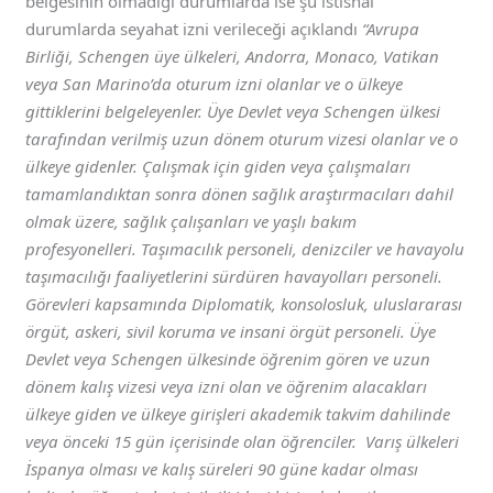
belgesinin olmadığı durumlarda ise şu istisnai
durumlarda seyahat izni verileceği açıklandı
“Avrupa
Birliği, Schengen üye ülkeleri, Andorra, Monaco, Vatikan
veya San Marino’da oturum izni olanlar ve o ülkeye
gittiklerini belgeleyenler. Üye Devlet veya Schengen ülkesi
tarafından verilmiş uzun dönem oturum vizesi olanlar ve o
ülkeye gidenler. Çalışmak için giden veya çalışmaları
tamamlandıktan sonra dönen sağlık araştırmacıları dahil
olmak üzere, sağlık çalışanları ve yaşlı bakım
profesyonelleri. Taşımacılık personeli, denizciler ve havayolu
taşımacılığı faaliyetlerini sürdüren havayolları personeli.
Görevleri kapsamında Diplomatik, konsolosluk, uluslararası
örgüt, askeri, sivil koruma ve insani örgüt personeli. Üye
Devlet veya Schengen ülkesinde öğrenim gören ve uzun
dönem kalış vizesi veya izni olan ve öğrenim alacakları
ülkeye giden ve ülkeye girişleri akademik takvim dahilinde
veya önceki 15 gün içerisinde olan öğrenciler. Varış ülkeleri
İspanya olması ve kalış süreleri 90 güne kadar olması