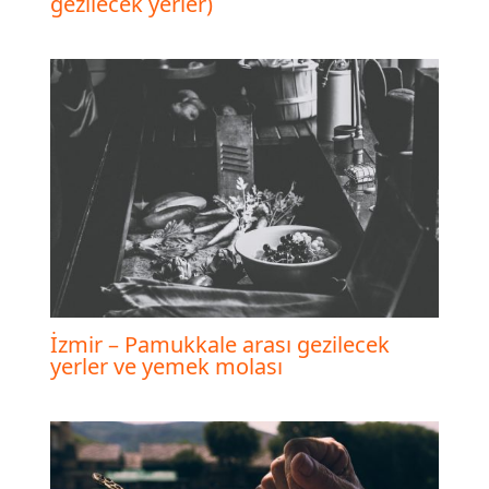
gezilecek yerler)
İzmir – Pamukkale arası gezilecek
yerler ve yemek molası