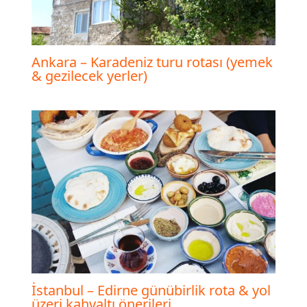
Ankara – Karadeniz turu rotası (yemek
& gezilecek yerler)
İstanbul – Edirne günübirlik rota & yol
üzeri kahvaltı önerileri