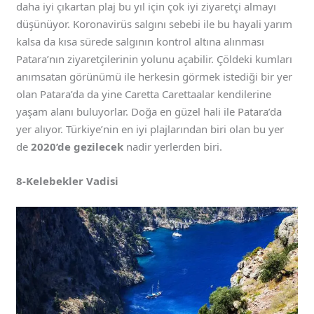
daha iyi çıkartan plaj bu yıl için çok iyi ziyaretçi almayı
düşünüyor. Koronavirüs salgını sebebi ile bu hayali yarım
kalsa da kısa sürede salgının kontrol altına alınması
Patara’nın ziyaretçilerinin yolunu açabilir. Çöldeki kumları
anımsatan görünümü ile herkesin görmek istediği bir yer
olan Patara’da da yine Caretta Carettaalar kendilerine
yaşam alanı buluyorlar. Doğa en güzel hali ile Patara’da
yer alıyor. Türkiye’nin en iyi plajlarından biri olan bu yer
de
2020’de gezilecek
nadir yerlerden biri.
8-Kelebekler Vadisi