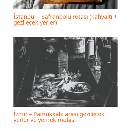
İstanbul – Safranbolu rotası (kahvaltı +
gezilecek yerler)
İzmir – Pamukkale arası gezilecek
yerler ve yemek molası